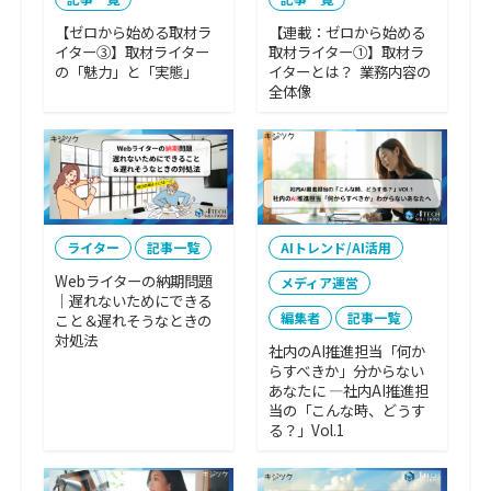
【ゼロから始める取材ラ
【連載：ゼロから始める
イター③】取材ライター
取材ライター①】取材ラ
の「魅力」と「実態」
イターとは？ 業務内容の
全体像
ライター
記事一覧
AIトレンド/AI活用
Webライターの納期問題
メディア運営
｜遅れないためにできる
編集者
記事一覧
こと＆遅れそうなときの
対処法
社内のAI推進担当「何か
らすべきか」分からない
あなたに ―社内AI推進担
当の「こんな時、どうす
る？」Vol.1