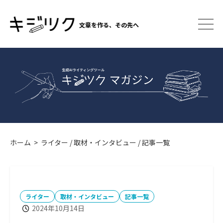
コ
ン
文章を作る、その先へ
テ
メ
ニ
ン
ュ
ツ
ー
へ
ス
キ
ッ
プ
ホーム
>
ライター
/
取材・インタビュー
/
記事一覧
カ
テ
ライター
取材・インタビュー
記事一覧
ゴ
2024年10月14日
リ
ー