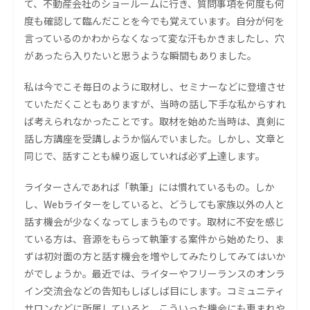
て、不動産会社のショールームに行き、質問事項を何度も何
度も確認して臨んだことを今でも覚えています。自分が何を
言っているのかわからなくなって変な汗もかきましたし、穴
があったら入りたいと思うような瞬間もありました。
私は今でこそ毎日のように取材し、セミナーなどに登壇させ
ていただくこともありますが、当時の話し下手な私からすれ
ば考えられなかったことです。取材を始めた当時は、真剣に
話し方講座を受講しようか悩んでいました。しかし、文章と
同じで、話すことも繰り返していれば必ず上達します。
ライターさんであれば「執筆」には慣れているもの。しか
し、Webライターをしていると、どうしても家族以外の人と
話す機会が少なくなってしまうものです。取材に不安を感じ
ている方は、音源をもらって執筆する案件から始めたり、ま
ずは初対面の方と話す機会を増やしてみたりしてみてはいか
がでしょうか。最近では、ライターやフリーランスのオンラ
イン交流会などの告知もしばしば目にします。コミュニティ
サロンなどに所属していると、こういった機会にも恵まれや