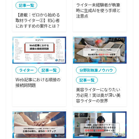
ライター未経験者が執筆
記事一覧
時に生成AIを使う手順と
【連載：ゼロから始める
注意点
取材ライター②】初心者
におすすめの案件とは？
ライター
記事一覧
分野別執筆ノウハウ
Web記事における順接の
記事一覧
接続詞問題
美容ライターになりたい
方必見！実は奥が深い美
容ライターの世界