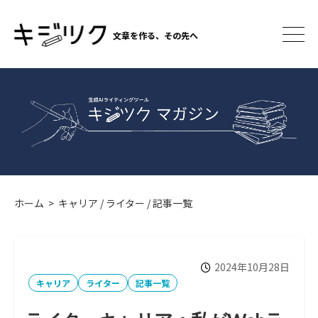
コ
ン
文章を作る、その先へ
テ
メ
ニ
ン
ュ
ツ
ー
へ
ス
キ
ッ
プ
ホーム
>
キャリア
/
ライター
/
記事一覧
2024年10月28日
カ
テ
キャリア
ライター
記事一覧
ゴ
リ
ー