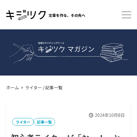
コ
ン
文章を作る、その先へ
テ
メ
ニ
ン
ュ
ツ
ー
へ
ス
キ
ッ
プ
ホーム
>
ライター
/
記事一覧
2024年10月8日
カ
テ
ライター
記事一覧
ゴ
リ
ー