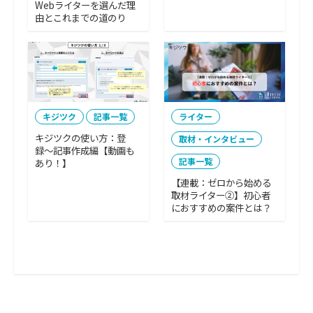
Webライターを選んだ理
由とこれまでの道のり
キジツク
記事一覧
ライター
キジツクの使い方：登
取材・インタビュー
録〜記事作成編【動画も
記事一覧
あり！】
【連載：ゼロから始める
取材ライター②】初心者
におすすめの案件とは？