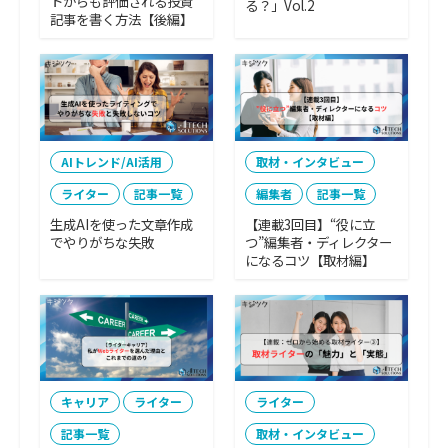
トからも評価される投資
る？」Vol.2
記事を書く方法【後編】
AIトレンド/AI活用
取材・インタビュー
ライター
記事一覧
編集者
記事一覧
生成AIを使った文章作成
【連載3回目】“役に立
でやりがちな失敗
つ”編集者・ディレクター
になるコツ【取材編】
キャリア
ライター
ライター
記事一覧
取材・インタビュー