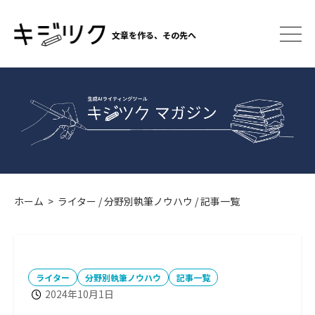
コ
ン
文章を作る、その先へ
テ
メ
ニ
ン
ュ
ツ
ー
へ
ス
キ
ッ
プ
ホーム
>
ライター
/
分野別執筆ノウハウ
/
記事一覧
カ
テ
ライター
分野別執筆ノウハウ
記事一覧
ゴ
2024年10月1日
リ
ー